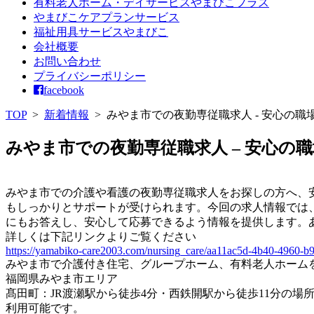
有料老人ホーム・デイサービスやまびこプラス
やまびこケアプランサービス
福祉用具サービスやまびこ
会社概要
お問い合わせ
プライバシーポリシー
facebook
TOP
>
新着情報
>
みやま市での夜勤専従職求人 - 安心の
みやま市での夜勤専従職求人 – 安心の
みやま市での介護や看護の夜勤専従職求人をお探しの方へ、
もしっかりとサポートが受けられます。今回の求人情報では
にもお答えし、安心して応募できるよう情報を提供します。
詳しくは下記リンクよりご覧ください
https://yamabiko-care2003.com/nursing_care/aa11ac5d-4b40-4960-
みやま市で介護付き住宅、グループホーム、有料老人ホーム
福岡県みやま市エリア
髙田町：JR渡瀬駅から徒歩4分・西鉄開駅から徒歩11分の
利用可能です。