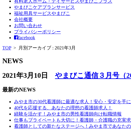
有料老人ホーム・デイサービスやまびこプラス
やまびこケアプランサービス
福祉用具サービスやまびこ
会社概要
お問い合わせ
プライバシーポリシー
facebook
TOP
>
月別アーカイブ : 2021年3月
NEWS
2021年3月10日
やまびこ通信３月号（202
最新のNEWS
みやま市の30代看護師に最適な求人！安心・安定を手
40代を応援する、あなたの理想の看護師求人！
経験を活かす！みやま市の男性看護師向け転職情報
仕事もプライベートも大切に！看護師・介護職の充実求
看護師としての新たなステージへ！みやま市であなたの